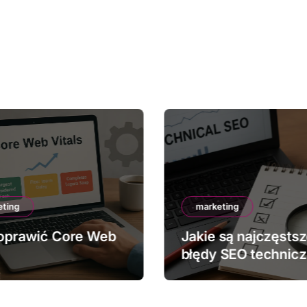
eting
marketing
oprawić Core Web
Jakie są najczęsts
błędy SEO technic