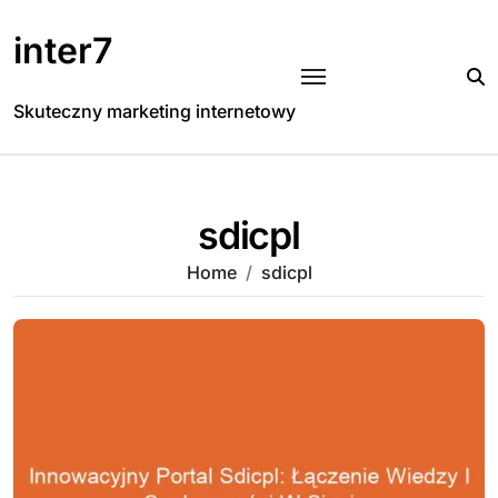
Skip
to
inter7
content
Skuteczny marketing internetowy
sdicpl
Home
sdicpl