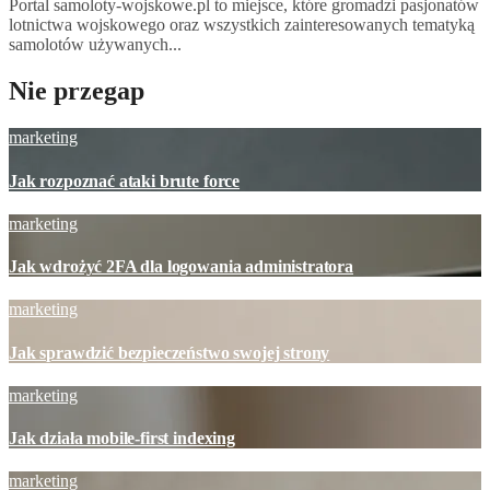
Portal samoloty-wojskowe.pl to miejsce, które gromadzi pasjonatów
lotnictwa wojskowego oraz wszystkich zainteresowanych tematyką
samolotów używanych...
Nie przegap
marketing
Jak rozpoznać ataki brute force
marketing
Jak wdrożyć 2FA dla logowania administratora
marketing
Jak sprawdzić bezpieczeństwo swojej strony
marketing
Jak działa mobile-first indexing
marketing