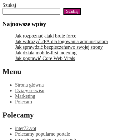
Skip
Szukaj
to
Szukaj
content
Najnowsze wpisy
Jak rozpoznać ataki brute force
Jak wdrożyć 2FA dla logowania administratora
Jak sprawdzić bezpieczeństwo swojej strony
Jak działa mobile-first indexing
Jak poprawić Core Web Vitals
Menu
Strona główna
Działy serwisu
Marketing
Polecam
Polecamy
inter72.vot
Polecamy popularne portale
pozycjonowaniewarszawa.ovh