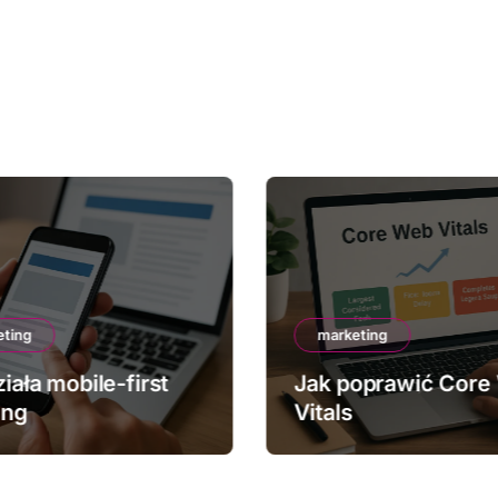
eting
marketing
iała mobile-first
Jak poprawić Core
ing
Vitals