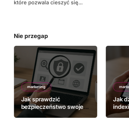
które pozwala cieszyć się...
Nie przegap
marketing
mark
Jak sprawdzić
Jak dz
bezpieczeństwo swojej
index
strony