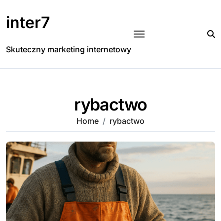
Skip
to
inter7
content
Skuteczny marketing internetowy
rybactwo
Home
rybactwo