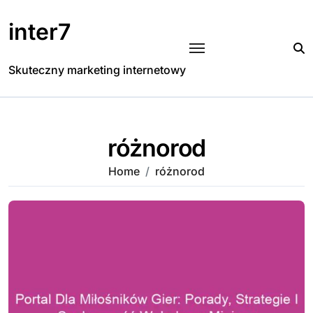
Skip
to
inter7
content
Skuteczny marketing internetowy
różnorod
Home
różnorod