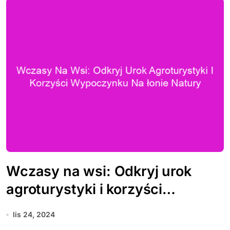
Wczasy na wsi: Odkryj urok
agroturystyki i korzyści
wypoczynku na łonie natury
lis 24, 2024