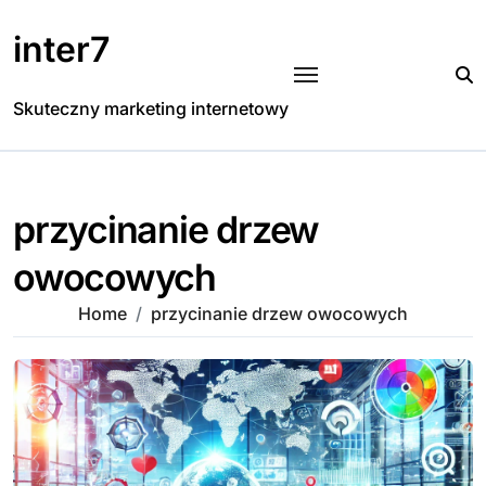
Skip
to
inter7
content
Skuteczny marketing internetowy
przycinanie drzew
owocowych
Home
przycinanie drzew owocowych