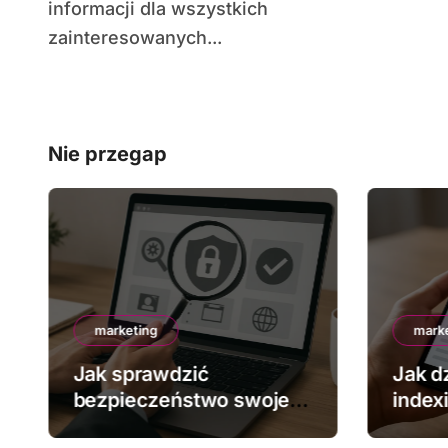
informacji dla wszystkich
zainteresowanych...
Nie przegap
marketing
mark
Jak sprawdzić
Jak dz
bezpieczeństwo swojej
index
strony