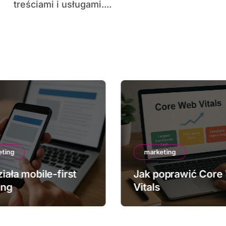
treściami i usługami....
eting
marketing
iała mobile-first
Jak poprawić Core
ing
Vitals