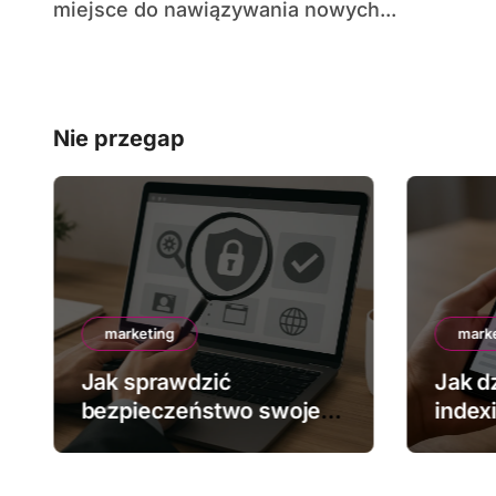
miejsce do nawiązywania nowych...
Nie przegap
marketing
mark
Jak sprawdzić
Jak dz
bezpieczeństwo swojej
index
strony