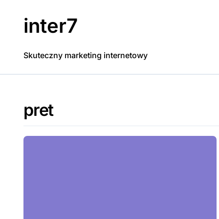
Skip
to
inter7
content
Skuteczny marketing internetowy
pret