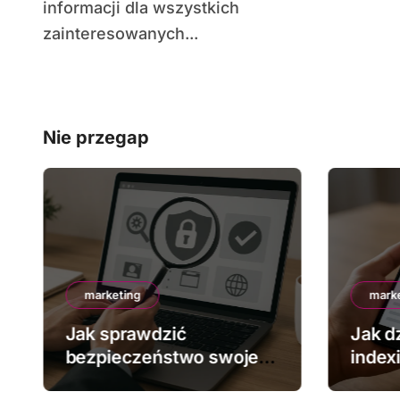
informacji dla wszystkich
zainteresowanych...
Nie przegap
marketing
mark
Jak sprawdzić
Jak dz
bezpieczeństwo swojej
index
strony