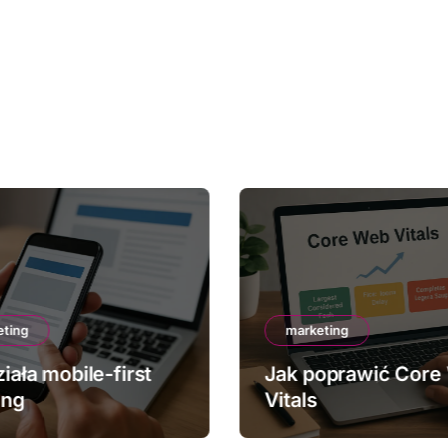
eting
marketing
iała mobile-first
Jak poprawić Core
ing
Vitals