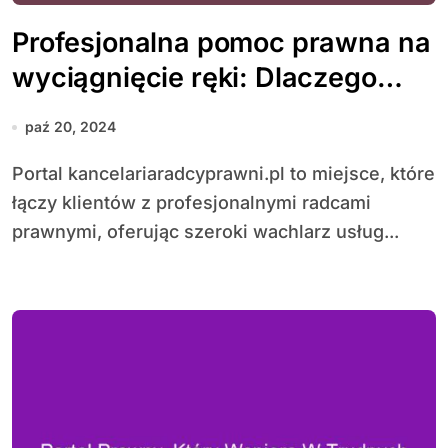
Profesjonalna pomoc prawna na
wyciągnięcie ręki: Dlaczego
warto skorzystać z usług
paź 20, 2024
kancelarii radców prawnych
Portal kancelariaradcyprawni.pl to miejsce, które
łączy klientów z profesjonalnymi radcami
prawnymi, oferując szeroki wachlarz usług...