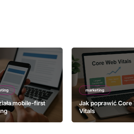
eting
marketing
iała mobile-first
Jak poprawić Core
ing
Vitals