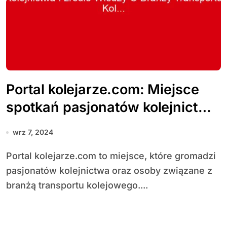
Portal kolejarze.com: Miejsce
spotkań pasjonatów kolejnictwa
i źródło wiedzy o branży
wrz 7, 2024
transportu kolejowego
Portal kolejarze.com to miejsce, które gromadzi
pasjonatów kolejnictwa oraz osoby związane z
branżą transportu kolejowego....