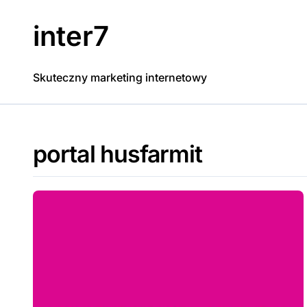
Skip
to
inter7
content
Skuteczny marketing internetowy
portal husfarmit