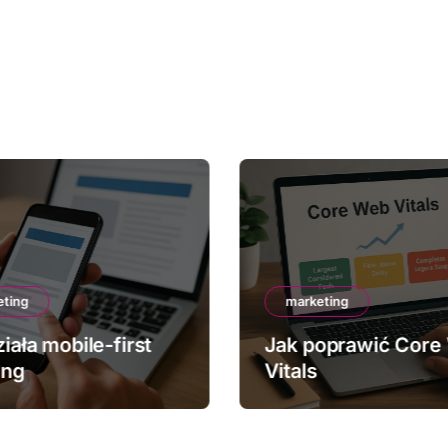
eting
marketing
iała mobile-first
Jak poprawić Core
ing
Vitals