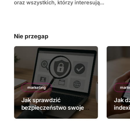
oraz wszystkich, którzy interesują...
Nie przegap
marketing
mark
Jak sprawdzić
Jak dz
bezpieczeństwo swojej
index
strony