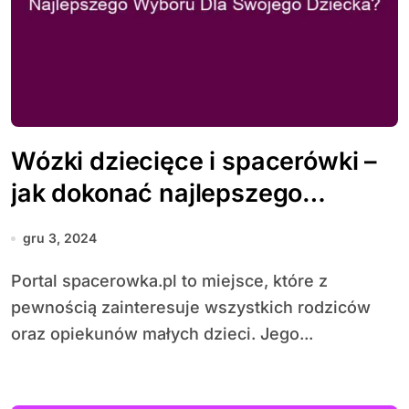
Wózki dziecięce i spacerówki –
jak dokonać najlepszego
wyboru dla swojego dziecka?
gru 3, 2024
Portal spacerowka.pl to miejsce, które z
pewnością zainteresuje wszystkich rodziców
oraz opiekunów małych dzieci. Jego...