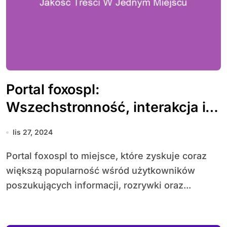
Portal foxospl:
Wszechstronność, interakcja i
jakość treści w jednym miejscu
lis 27, 2024
Portal foxospl to miejsce, które zyskuje coraz
większą popularność wśród użytkowników
poszukujących informacji, rozrywki oraz...