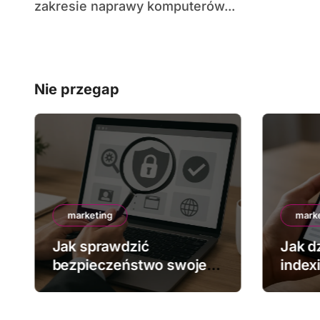
zakresie naprawy komputerów...
Nie przegap
marketing
mark
Jak sprawdzić
Jak dz
bezpieczeństwo swojej
index
strony