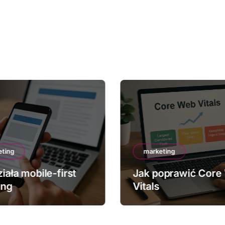
eting
marketing
iała mobile-first
Jak poprawić Core
ing
Vitals