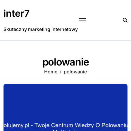
Skip
to
inter7
content
Skuteczny marketing internetowy
polowanie
Home
polowanie