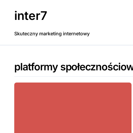
Skip
to
inter7
content
Skuteczny marketing internetowy
platformy społecznościo