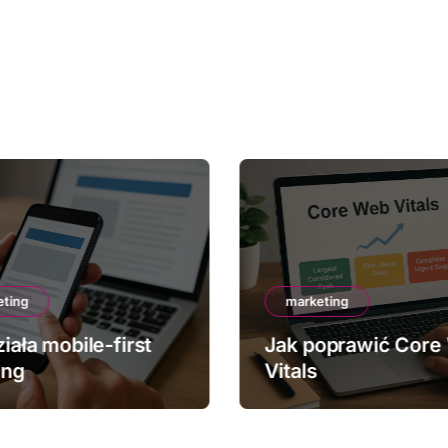
eting
marketing
iała mobile-first
Jak poprawić Core
ing
Vitals