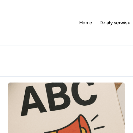
Home
Działy serwisu