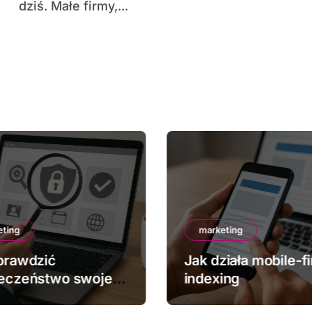
dziś. Małe firmy,...
eting
marketing
prawdzić
Jak działa mobile-fi
eczeństwo swojej
indexing
y