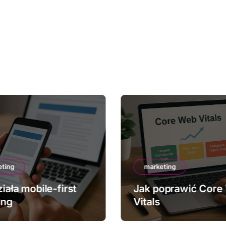
eting
marketing
iała mobile-first
Jak poprawić Core
ing
Vitals