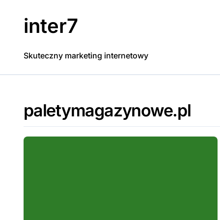
Skip
to
inter7
content
Skuteczny marketing internetowy
paletymagazynowe.pl