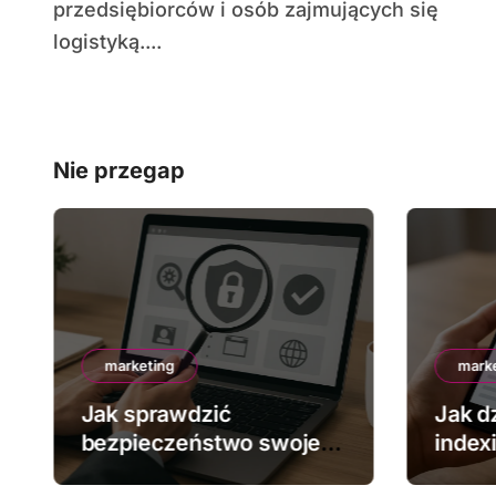
przedsiębiorców i osób zajmujących się
logistyką....
Nie przegap
marketing
mark
Jak sprawdzić
Jak dz
bezpieczeństwo swojej
index
strony