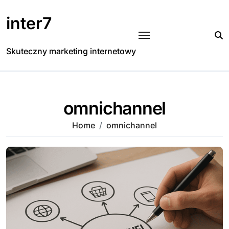
Skip
to
inter7
content
Skuteczny marketing internetowy
omnichannel
Home
omnichannel