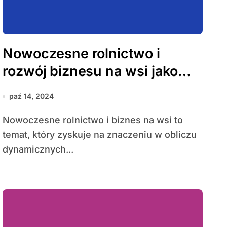
Nowoczesne rolnictwo i
rozwój biznesu na wsi jako
klucz do zrównoważonego
paź 14, 2024
rozwoju obszarów wiejskich
Nowoczesne rolnictwo i biznes na wsi to
temat, który zyskuje na znaczeniu w obliczu
dynamicznych...