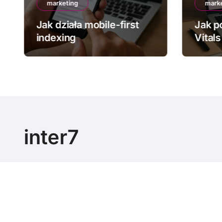
marketing
mark
Jak działa mobile-first
Jak p
indexing
Vitals
inter7
Skuteczny marketing internetowy