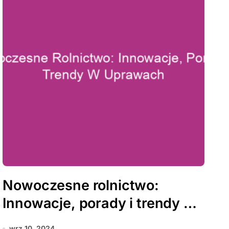
Nowoczesne rolnictwo:
Innowacje, porady i trendy w
uprawach
wrz 10, 2024