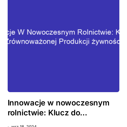
Innowacje w nowoczesnym
rolnictwie: Klucz do
zrównoważonej produkcji
wrz 18, 2024