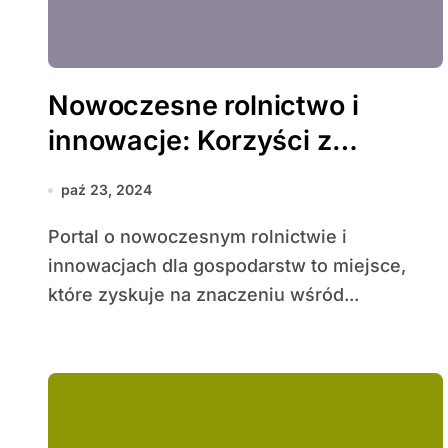
Nowoczesne rolnictwo i
innowacje: Korzyści z
korzystania z dedykowanego
paź 23, 2024
portalu dla gospodarstw
Portal o nowoczesnym rolnictwie i
innowacjach dla gospodarstw to miejsce,
które zyskuje na znaczeniu wśród...