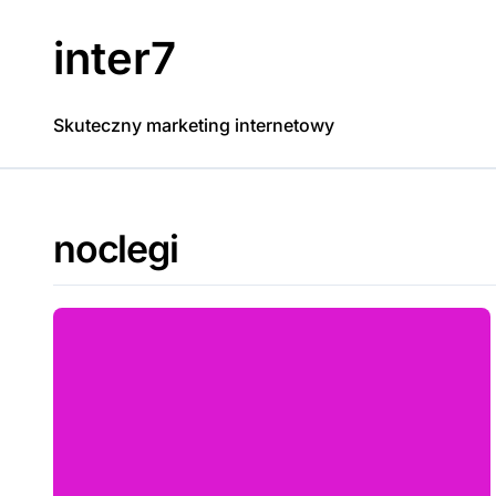
Skip
to
inter7
content
Skuteczny marketing internetowy
noclegi