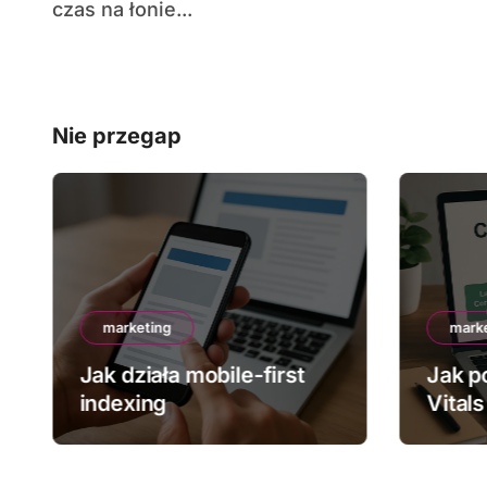
czas na łonie...
Nie przegap
marketing
mark
Jak działa mobile-first
Jak p
indexing
Vitals