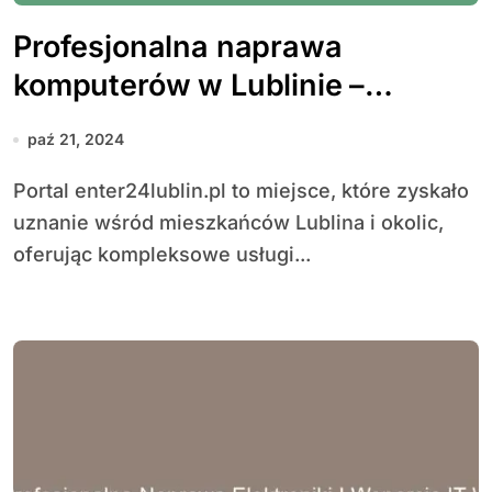
Profesjonalna naprawa
komputerów w Lublinie –
dlaczego warto skorzystać z
paź 21, 2024
lokalnych usług?
Portal enter24lublin.pl to miejsce, które zyskało
uznanie wśród mieszkańców Lublina i okolic,
oferując kompleksowe usługi...