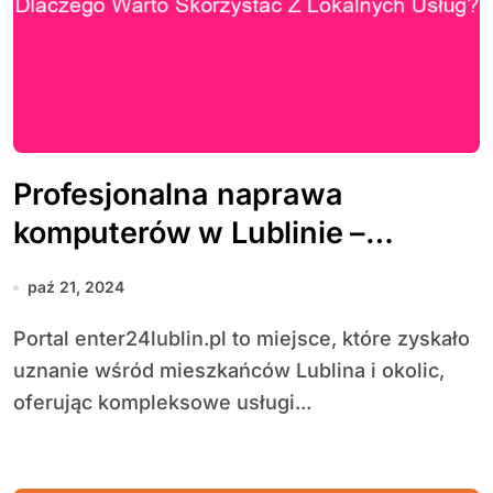
Profesjonalna naprawa
komputerów w Lublinie –
dlaczego warto skorzystać z
paź 21, 2024
lokalnych usług?
Portal enter24lublin.pl to miejsce, które zyskało
uznanie wśród mieszkańców Lublina i okolic,
oferując kompleksowe usługi...