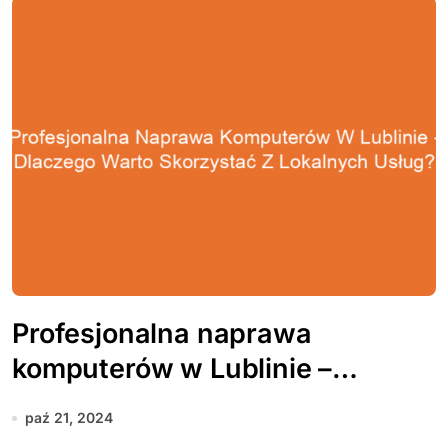
Profesjonalna naprawa
komputerów w Lublinie –
dlaczego warto skorzystać z
paź 21, 2024
lokalnych usług?