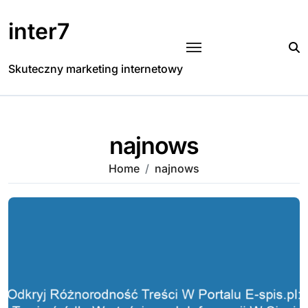
Skip
to
inter7
content
Skuteczny marketing internetowy
najnows
Home
najnows