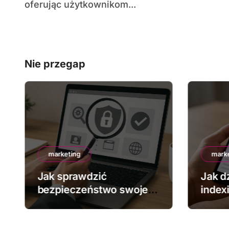
oferując użytkownikom...
Nie przegap
marketing
mark
Jak sprawdzić
Jak dz
bezpieczeństwo swojej
index
strony