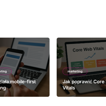
eting
marketing
iała mobile-first
Jak poprawić Core
ing
Vitals