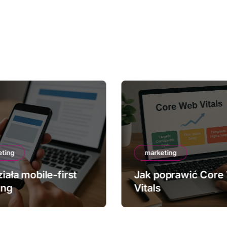
eting
marketing
iała mobile-first
Jak poprawić Core
ing
Vitals