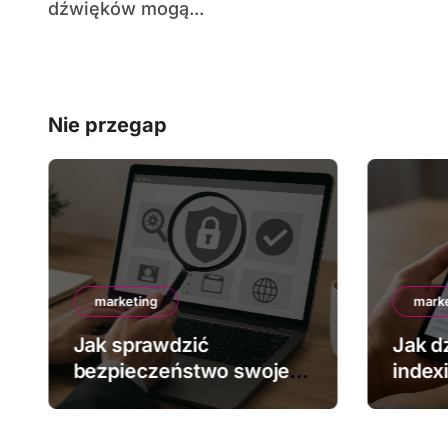
dźwięków mogą...
Nie przegap
marketing
mark
Jak sprawdzić
Jak dz
bezpieczeństwo swojej
index
strony