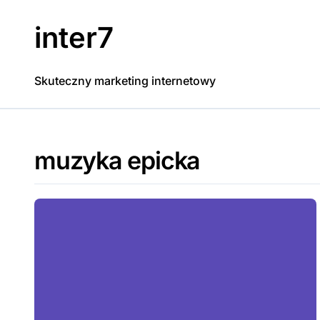
Skip
to
inter7
content
Skuteczny marketing internetowy
muzyka epicka