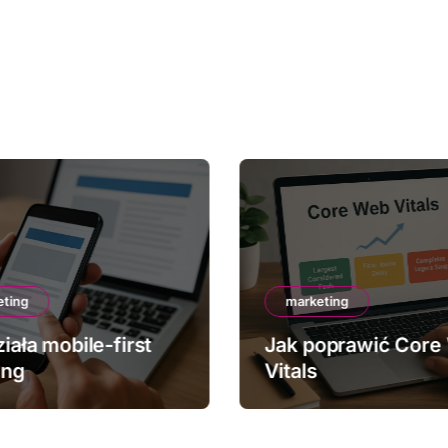
eting
marketing
iała mobile-first
Jak poprawić Core
ing
Vitals