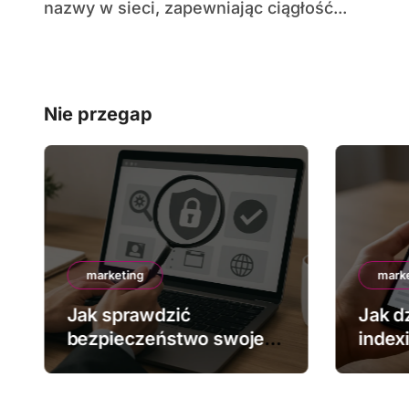
nazwy w sieci, zapewniając ciągłość...
Nie przegap
marketing
mark
Jak sprawdzić
Jak dz
bezpieczeństwo swojej
index
strony