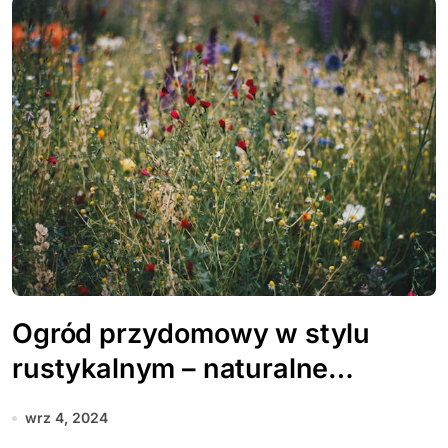
Ogród przydomowy w stylu
rustykalnym – naturalne
materiały i prostota
wrz 4, 2024