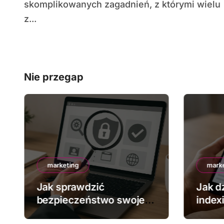
skomplikowanych zagadnień, z którymi wielu
z...
Nie przegap
marketing
mark
Jak sprawdzić
Jak dz
bezpieczeństwo swojej
index
strony