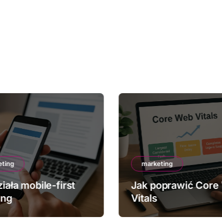
eting
marketing
iała mobile-first
Jak poprawić Core
ing
Vitals