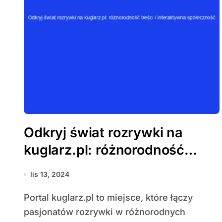
Odkryj świat rozrywki na
kuglarz.pl: różnorodność
treści i interaktywna
lis 13, 2024
społeczność
Portal kuglarz.pl to miejsce, które łączy
pasjonatów rozrywki w różnorodnych