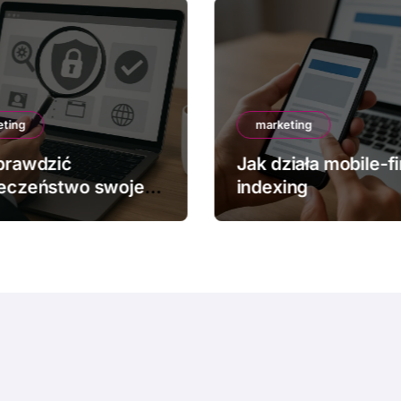
eting
marketing
prawdzić
Jak działa mobile-fi
eczeństwo swojej
indexing
y