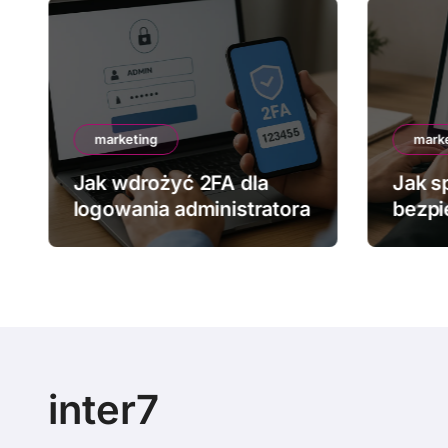
marketing
mark
Jak wdrożyć 2FA dla
Jak s
logowania administratora
bezpi
stron
inter7