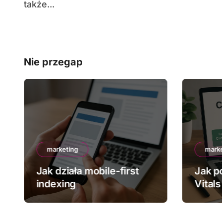
także...
Nie przegap
marketing
mark
Jak działa mobile-first
Jak p
indexing
Vitals