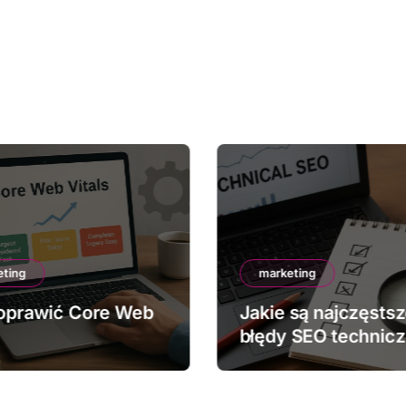
eting
marketing
oprawić Core Web
Jakie są najczęsts
błędy SEO technic