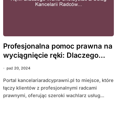
Profesjonalna pomoc prawna na
wyciągnięcie ręki: Dlaczego
warto skorzystać z usług
paź 20, 2024
kancelarii radców prawnych
Portal kancelariaradcyprawni.pl to miejsce, które
łączy klientów z profesjonalnymi radcami
prawnymi, oferując szeroki wachlarz usług...