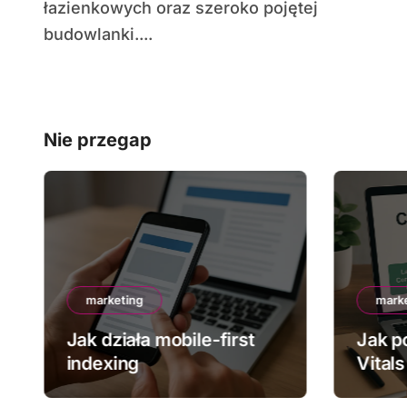
łazienkowych oraz szeroko pojętej
budowlanki....
Nie przegap
marketing
mark
Jak działa mobile-first
Jak p
indexing
Vitals