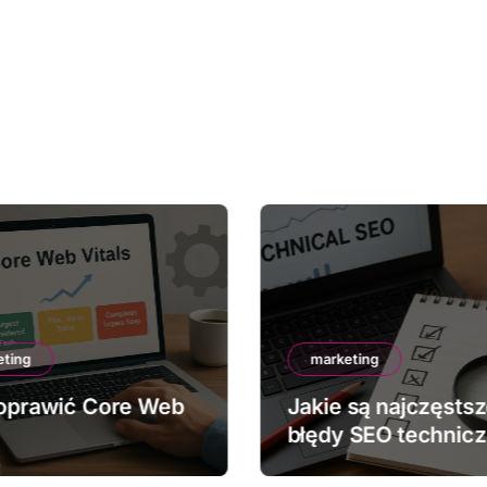
eting
marketing
oprawić Core Web
Jakie są najczęsts
błędy SEO technic