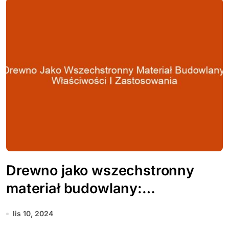
Drewno jako wszechstronny
materiał budowlany:
właściwości i zastosowania
lis 10, 2024