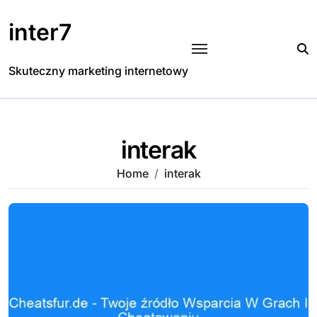
Skip
to
inter7
content
Skuteczny marketing internetowy
interak
Home
interak