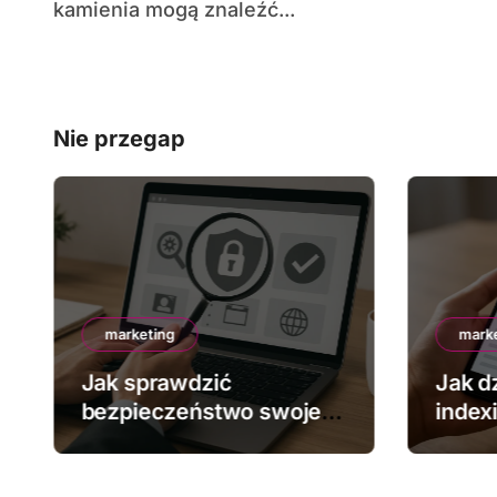
kamienia mogą znaleźć...
Nie przegap
marketing
mark
Jak sprawdzić
Jak dz
bezpieczeństwo swojej
index
strony