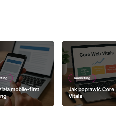
eting
marketing
iała mobile-first
Jak poprawić Core
ing
Vitals