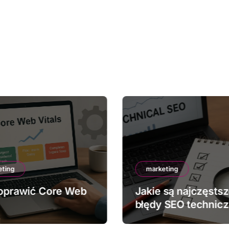
eting
marketing
oprawić Core Web
Jakie są najczęsts
błędy SEO technic