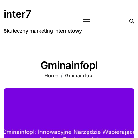
Skip
to
inter7
content
Skuteczny marketing internetowy
Gminainfopl
Home
Gminainfopl