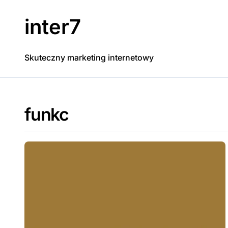
Skip
to
inter7
content
Skuteczny marketing internetowy
funkc