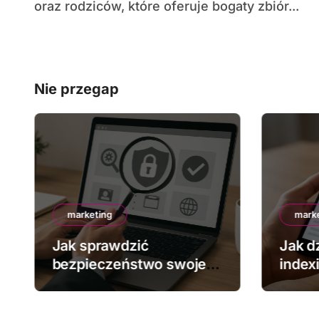
oraz rodziców, które oferuje bogaty zbiór...
Nie przegap
marketing
mark
Jak sprawdzić
Jak dz
bezpieczeństwo swojej
index
strony