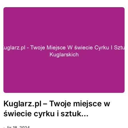
Kuglarz.pl – Twoje miejsce w
świecie cyrku i sztuk
kuglarskich
lis 18, 2024