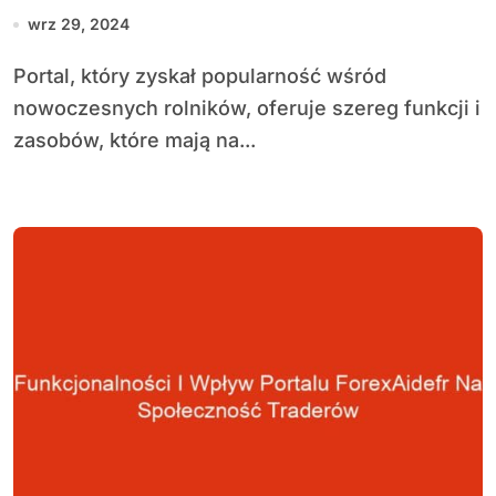
kluczowe funkcje i korzyści
wrz 29, 2024
Portal, który zyskał popularność wśród
nowoczesnych rolników, oferuje szereg funkcji i
zasobów, które mają na...