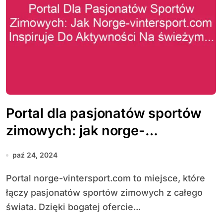
Portal dla pasjonatów sportów
zimowych: jak norge-
vintersport.com inspiruje do
paź 24, 2024
aktywności na świeżym
Portal norge-vintersport.com to miejsce, które
powietrzu
łączy pasjonatów sportów zimowych z całego
świata. Dzięki bogatej ofercie...