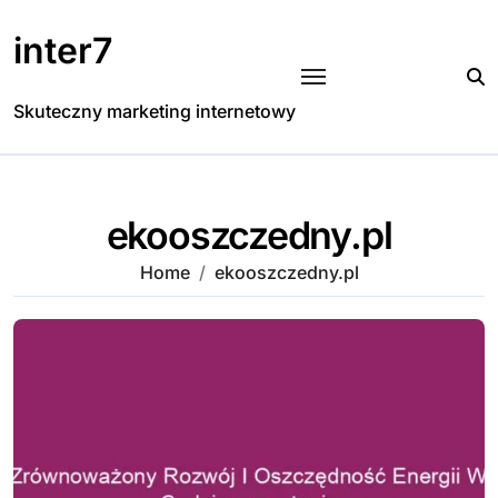
Skip
to
inter7
content
Skuteczny marketing internetowy
ekooszczedny.pl
Home
ekooszczedny.pl