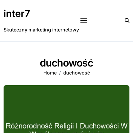
Skip
to
inter7
content
Skuteczny marketing internetowy
duchowość
Home
duchowość