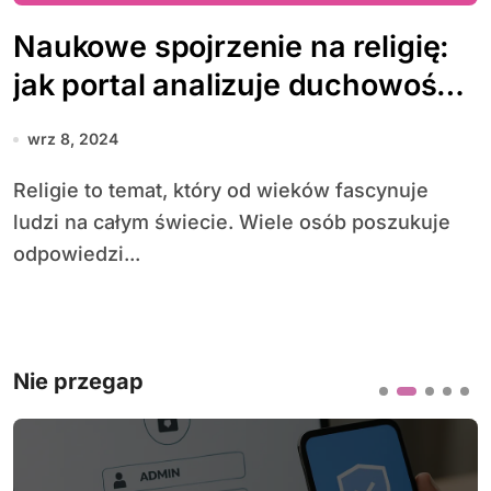
Naukowe spojrzenie na religię:
jak portal analizuje duchowość i
jej wpływ na społeczeństwo
wrz 8, 2024
Religie to temat, który od wieków fascynuje
ludzi na całym świecie. Wiele osób poszukuje
odpowiedzi...
Nie przegap