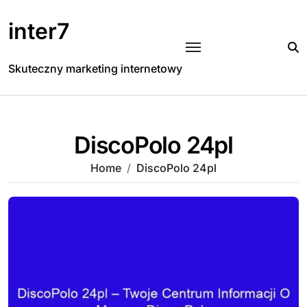
Skip
to
inter7
content
Skuteczny marketing internetowy
DiscoPolo 24pl
Home
DiscoPolo 24pl