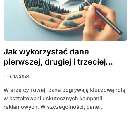
Jak wykorzystać dane
pierwszej, drugiej i trzeciej
strony (1st, 2nd, 3rd party data)
lis 17, 2024
w kampaniach programmatic?
W erze cyfrowej, dane odgrywają kluczową rolę
w kształtowaniu skutecznych kampanii
reklamowych. W szczególności, dane...