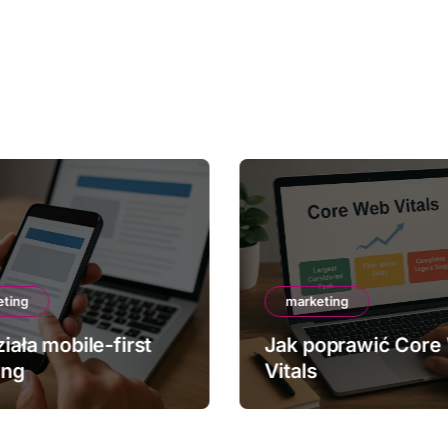
eting
marketing
iała mobile-first
Jak poprawić Core
ing
Vitals